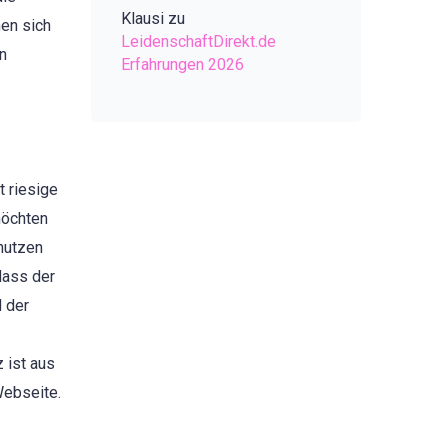
Klausi
zu
en sich
LeidenschaftDirekt.de
en
Erfahrungen 2026
t riesige
möchten
 nutzen
dass der
 der
 ist aus
Webseite.