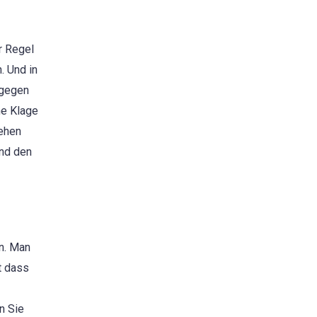
r Regel
. Und in
agegen
ne Klage
sehen
und den
en. Man
t dass
n Sie