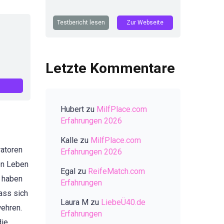
Testbericht lesen
Zur Webseite
Letzte Kommentare
Hubert
zu
MilfPlace.com
Erfahrungen 2026
Kalle
zu
MilfPlace.com
ratoren
Erfahrungen 2026
en Leben
Egal
zu
ReifeMatch.com
r haben
Erfahrungen
ass sich
Laura M
zu
LiebeÜ40.de
wehren.
Erfahrungen
die