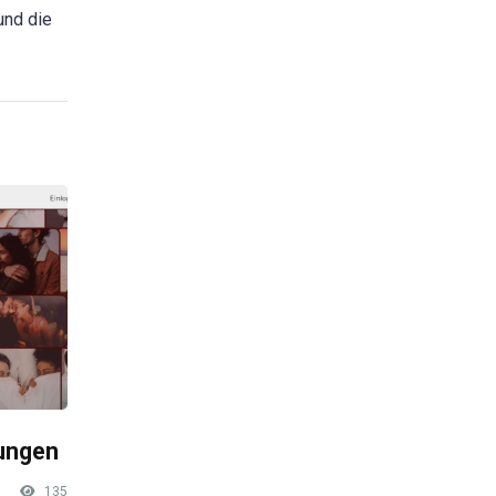
und die
rungen
135