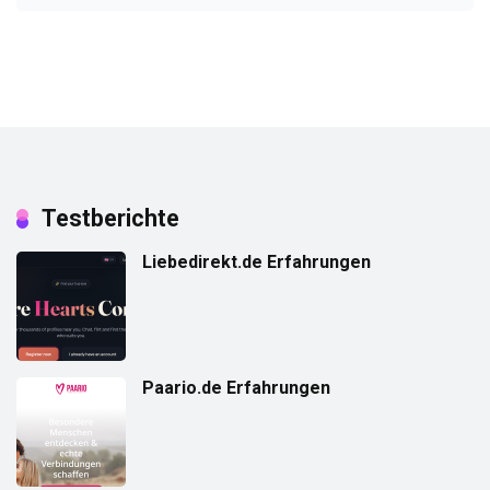
Testberichte
Liebedirekt.de Erfahrungen
Paario.de Erfahrungen