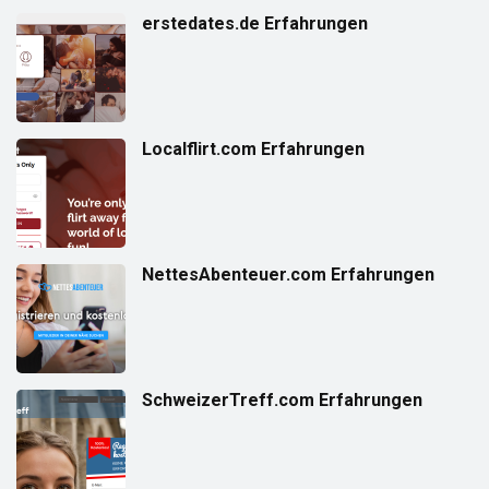
erstedates.de Erfahrungen
Localflirt.com Erfahrungen
NettesAbenteuer.com Erfahrungen
SchweizerTreff.com Erfahrungen