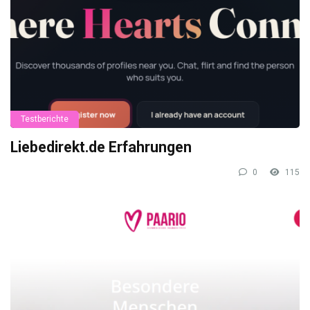
Testberichte
Liebedirekt.de Erfahrungen
0
115