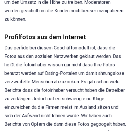
um den Umsatz in die Höhe zu treiben. Moderatoren
werden geschult um die Kunden noch besser manipulieren
zu können.
Profilfotos aus dem Internet
Das perfide bei diesem Geschäftsmodell ist, dass die
Fotos aus den sozialen Netzwerken geklaut werden. Das
heißt die fotoinhaber wissen gar nicht dass Ihre Fotos
benutzt werden auf Dating-Portalen um damit ahnungslose
verzweifelte Menschen abzuzocken. Es gab schon viele
Berichte dass die fotoinhaber versucht haben die Betreiber
zu verklagen. Jedoch ist es schwierig eine Klage
einzureichen da die Firmen meist im Ausland sitzen und
sich der Aufwand nicht lohnen würde. Wir haben auch
Berichte von Opfern die dann diese Fotos gegoogelt haben,