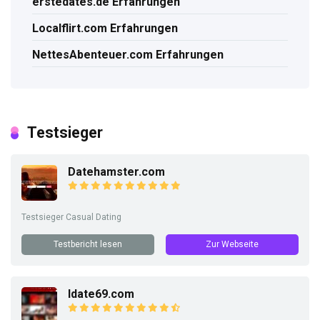
erstedates.de Erfahrungen
Localflirt.com Erfahrungen
NettesAbenteuer.com Erfahrungen
Testsieger
Datehamster.com
Testsieger Casual Dating
Testbericht lesen
Zur Webseite
Idate69.com