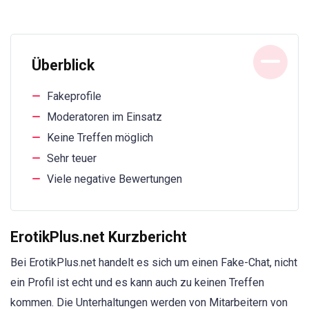
Überblick
Fakeprofile
Moderatoren im Einsatz
Keine Treffen möglich
Sehr teuer
Viele negative Bewertungen
ErotikPlus.net Kurzbericht
Bei ErotikPlus.net handelt es sich um einen Fake-Chat, nicht
ein Profil ist echt und es kann auch zu keinen Treffen
kommen. Die Unterhaltungen werden von Mitarbeitern von