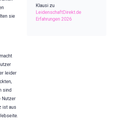
Klausi
zu
en
LeidenschaftDirekt.de
lten sie
Erfahrungen 2026
 macht
Nutzer
er leider
ckten,
h sind
e Nutzer
 ist aus
Webseite.