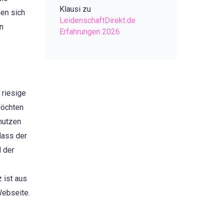
Klausi
zu
en sich
LeidenschaftDirekt.de
en
Erfahrungen 2026
 riesige
möchten
 nutzen
dass der
 der
 ist aus
Webseite.