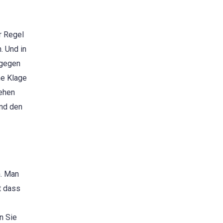
r Regel
. Und in
agegen
ne Klage
sehen
und den
n. Man
t dass
n Sie