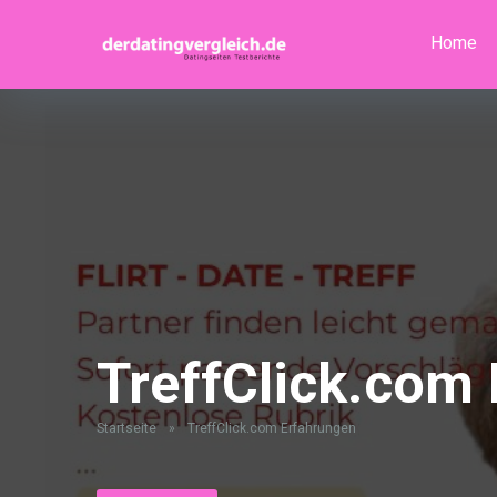
Home
TreffClick.com
Startseite
»
TreffClick.com Erfahrungen