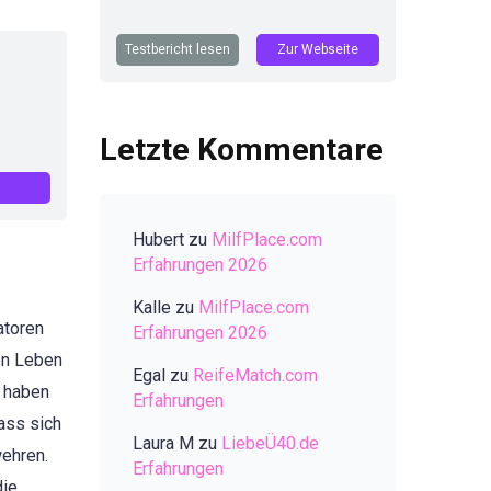
Testbericht lesen
Zur Webseite
Letzte Kommentare
Hubert
zu
MilfPlace.com
Erfahrungen 2026
Kalle
zu
MilfPlace.com
atoren
Erfahrungen 2026
en Leben
Egal
zu
ReifeMatch.com
r haben
Erfahrungen
ass sich
Laura M
zu
LiebeÜ40.de
wehren.
Erfahrungen
die