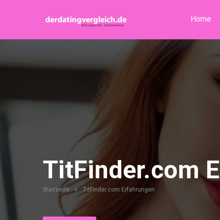
Home
TitFinder.com 
Startseite
»
TitFinder.com Erfahrungen