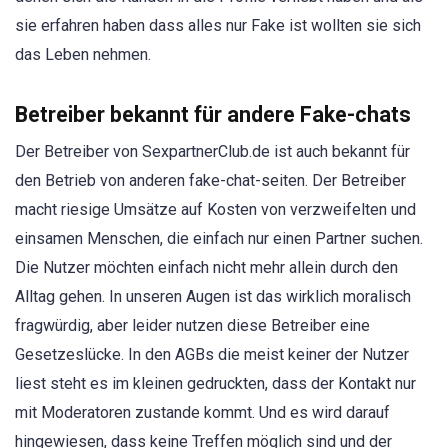
sie erfahren haben dass alles nur Fake ist wollten sie sich
das Leben nehmen.
Betreiber bekannt für andere Fake-chats
Der Betreiber von SexpartnerClub.de ist auch bekannt für
den Betrieb von anderen fake-chat-seiten. Der Betreiber
macht riesige Umsätze auf Kosten von verzweifelten und
einsamen Menschen, die einfach nur einen Partner suchen.
Die Nutzer möchten einfach nicht mehr allein durch den
Alltag gehen. In unseren Augen ist das wirklich moralisch
fragwürdig, aber leider nutzen diese Betreiber eine
Gesetzeslücke. In den AGBs die meist keiner der Nutzer
liest steht es im kleinen gedruckten, dass der Kontakt nur
mit Moderatoren zustande kommt. Und es wird darauf
hingewiesen, dass keine Treffen möglich sind und der