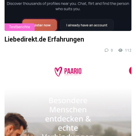
Testberichte
Liebedirekt.de Erfahrungen
0
112