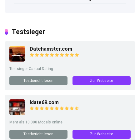
Testsieger
Datehamster.com
Testsieger Casual Dating
Testbericht lesen
Zur Webseite
Idate69.com
Mehr als 10.000 Models online
Testbericht lesen
Zur Webseite