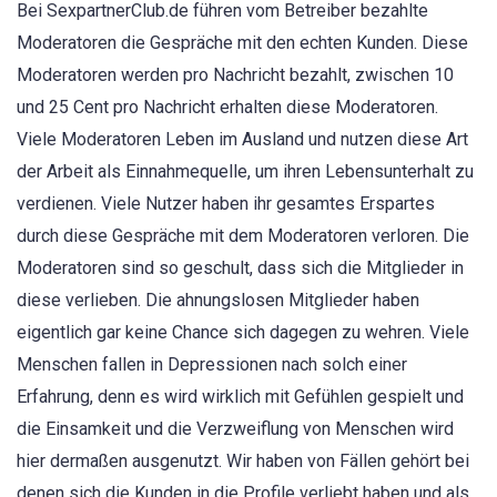
Bei SexpartnerClub.de führen vom Betreiber bezahlte
Moderatoren die Gespräche mit den echten Kunden. Diese
Moderatoren werden pro Nachricht bezahlt, zwischen 10
und 25 Cent pro Nachricht erhalten diese Moderatoren.
Viele Moderatoren Leben im Ausland und nutzen diese Art
der Arbeit als Einnahmequelle, um ihren Lebensunterhalt zu
verdienen. Viele Nutzer haben ihr gesamtes Erspartes
durch diese Gespräche mit dem Moderatoren verloren. Die
Moderatoren sind so geschult, dass sich die Mitglieder in
diese verlieben. Die ahnungslosen Mitglieder haben
eigentlich gar keine Chance sich dagegen zu wehren. Viele
Menschen fallen in Depressionen nach solch einer
Erfahrung, denn es wird wirklich mit Gefühlen gespielt und
die Einsamkeit und die Verzweiflung von Menschen wird
hier dermaßen ausgenutzt. Wir haben von Fällen gehört bei
denen sich die Kunden in die Profile verliebt haben und als