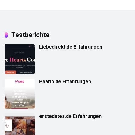
Testberichte
Liebedirekt.de Erfahrungen
Paario.de Erfahrungen
erstedates.de Erfahrungen