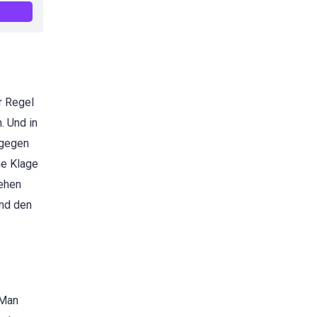
r Regel
. Und in
agegen
ne Klage
sehen
und den
 Man