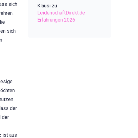
ass sich
Klausi
zu
LeidenschaftDirekt.de
wehren.
Erfahrungen 2026
die
en sich
en
iesige
möchten
 nutzen
dass der
 der
 ist aus