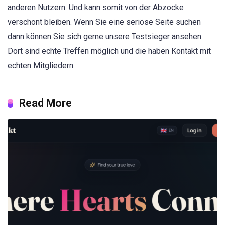
anderen Nutzern. Und kann somit von der Abzocke
verschont bleiben. Wenn Sie eine seriöse Seite suchen
dann können Sie sich gerne unsere Testsieger ansehen.
Dort sind echte Treffen möglich und die haben Kontakt mit
echten Mitgliedern.
Read More