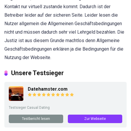
Kontakt nur virtuell zustande kommt. Dadurch ist der
Betreiber leider auf der sicheren Seite. Leider lesen die
Nutzer allgemein die Allgemeinen Geschäftsbedingungen
nicht und müssen dadurch sehr viel Lehrgeld bezahlen. Die
Justiz ist aus diesem Grunde machtlos denn Allgemeine
Geschäftsbedingungen erklären ja die Bedingungen für die
Nutzung der Webseite.
Unsere Testsieger
Datehamster.com
Testsieger Casual Dating
Testbericht lesen
Zur Webseite