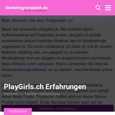
PlayGirls.ch Erfahrungen
Startseite
»
PlayGirls.ch Erfahrungen
Testberichte