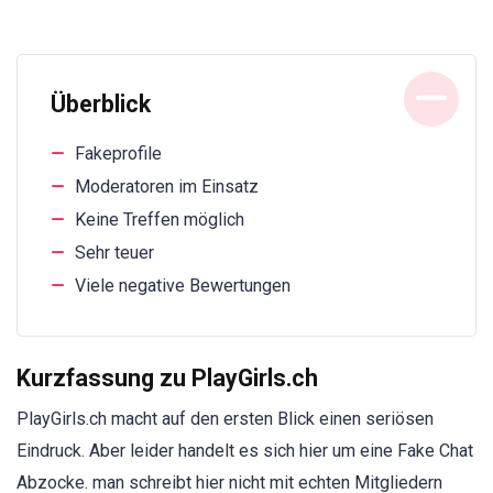
Überblick
Fakeprofile
Moderatoren im Einsatz
Keine Treffen möglich
Sehr teuer
Viele negative Bewertungen
Kurzfassung zu PlayGirls.ch
PlayGirls.ch macht auf den ersten Blick einen seriösen
Eindruck. Aber leider handelt es sich hier um eine Fake Chat
Abzocke. man schreibt hier nicht mit echten Mitgliedern