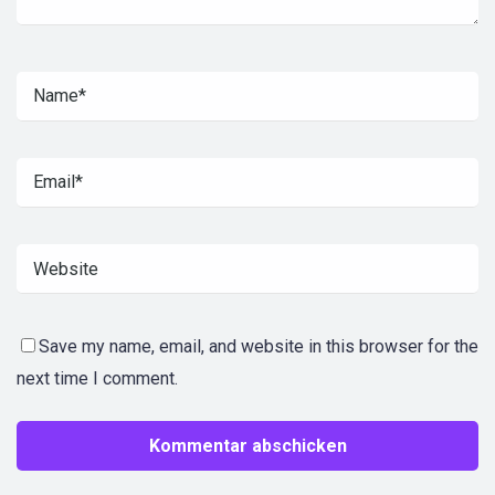
Save my name, email, and website in this browser for the
next time I comment.