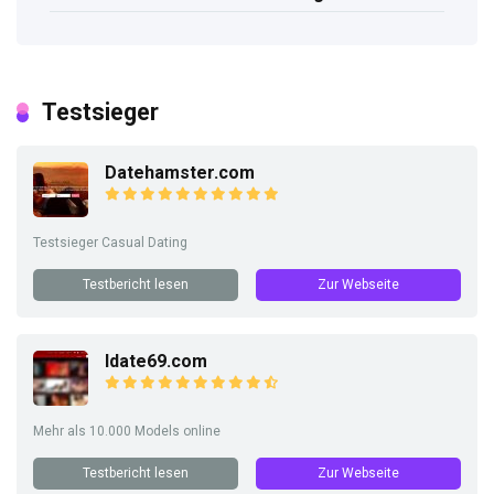
Testsieger
Datehamster.com
Testsieger Casual Dating
Testbericht lesen
Zur Webseite
Idate69.com
Mehr als 10.000 Models online
Testbericht lesen
Zur Webseite