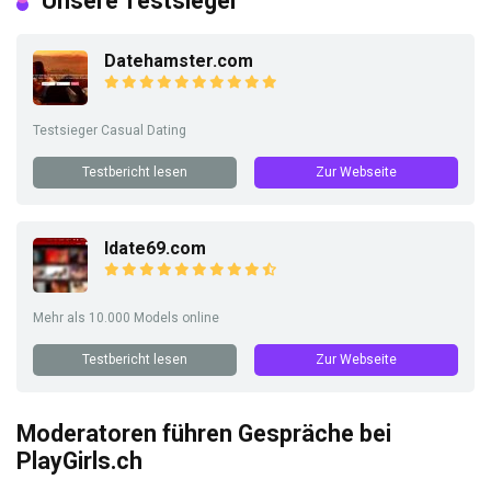
Unsere Testsieger
Datehamster.com
Testsieger Casual Dating
Testbericht lesen
Zur Webseite
Idate69.com
Mehr als 10.000 Models online
Testbericht lesen
Zur Webseite
Moderatoren führen Gespräche bei
PlayGirls.ch