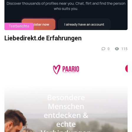
Testberichte
Liebedirekt.de Erfahrungen
0
115