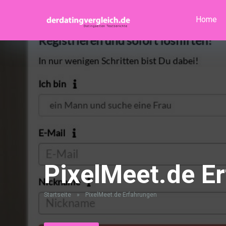
Home
PixelMeet.de E
Startseite
»
PixelMeet.de Erfahrungen