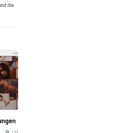
und die
rungen
133