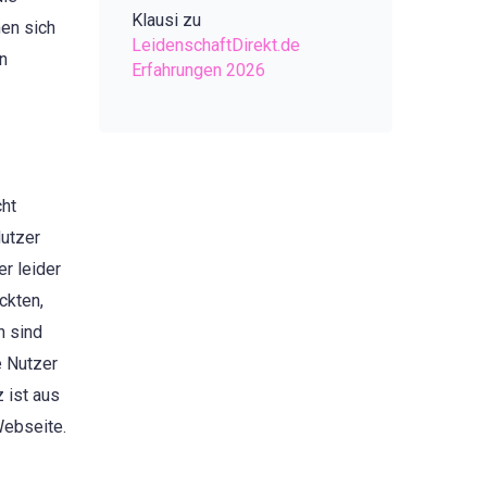
Klausi
zu
en sich
LeidenschaftDirekt.de
en
Erfahrungen 2026
cht
Nutzer
er leider
ckten,
h sind
e Nutzer
 ist aus
Webseite.