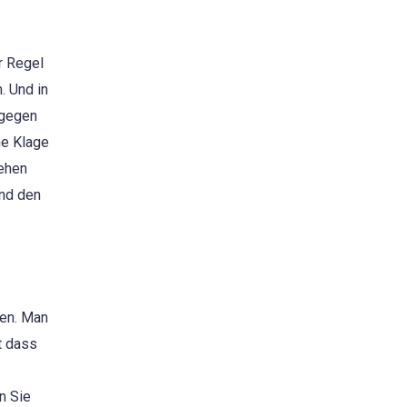
r Regel
. Und in
agegen
ne Klage
sehen
und den
den. Man
t dass
n Sie