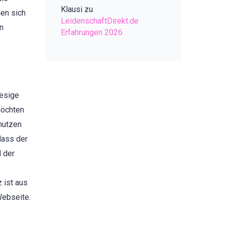
Klausi
zu
en sich
LeidenschaftDirekt.de
en
Erfahrungen 2026
iesige
möchten
 nutzen
dass der
 der
 ist aus
Webseite.