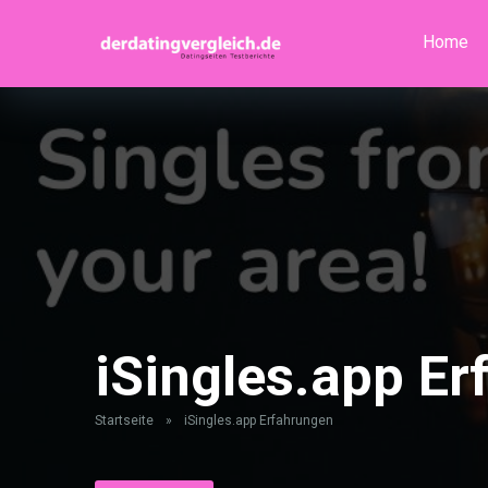
Home
iSingles.app E
Startseite
»
iSingles.app Erfahrungen