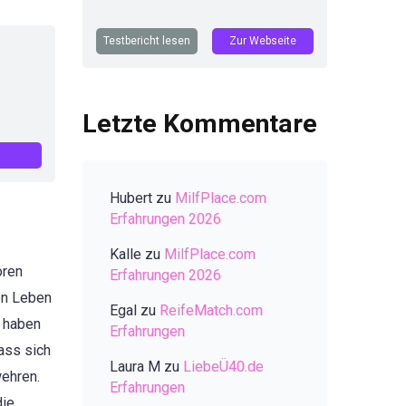
Testbericht lesen
Zur Webseite
Letzte Kommentare
Hubert
zu
MilfPlace.com
Erfahrungen 2026
Kalle
zu
MilfPlace.com
oren
Erfahrungen 2026
en Leben
Egal
zu
ReifeMatch.com
r haben
Erfahrungen
ass sich
Laura M
zu
LiebeÜ40.de
wehren.
Erfahrungen
die