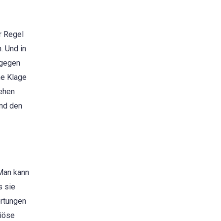
r Regel
. Und in
agegen
ne Klage
sehen
und den
 Man kann
s sie
ertungen
riöse