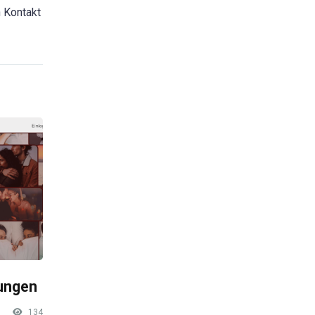
n Kontakt
rungen
134