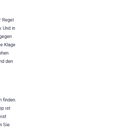
r Regel
. Und in
agegen
ne Klage
sehen
und den
 finden.
p ist
eist
n Sie