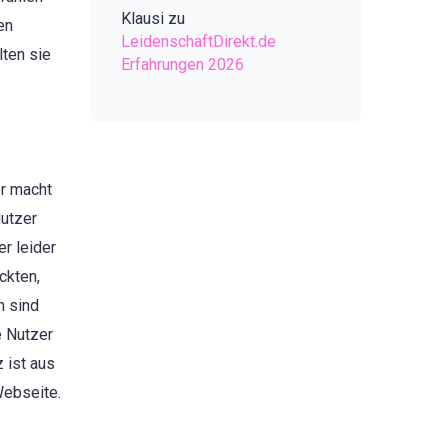
Klausi
zu
en
LeidenschaftDirekt.de
lten sie
Erfahrungen 2026
er macht
Nutzer
er leider
ckten,
h sind
e Nutzer
 ist aus
Webseite.