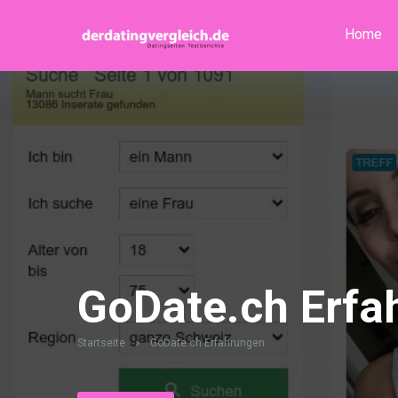
Home
GoDate.ch Erfa
Startseite
»
GoDate.ch Erfahrungen