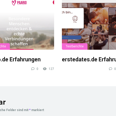
chte
Testberichte
o.de Erfahrungen
erstedates.de Erfah
0
127
0
ar
iche Felder sind mit
*
markiert