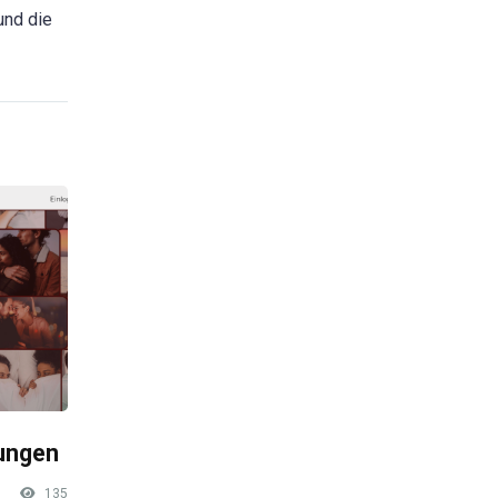
und die
rungen
135