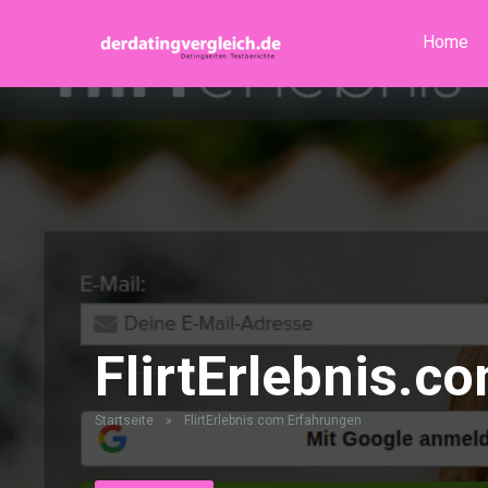
Home
FlirtErlebnis.c
Startseite
»
FlirtErlebnis.com Erfahrungen