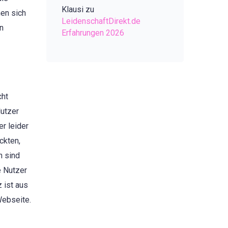
Klausi
zu
en sich
LeidenschaftDirekt.de
en
Erfahrungen 2026
cht
Nutzer
er leider
ckten,
h sind
e Nutzer
 ist aus
Webseite.