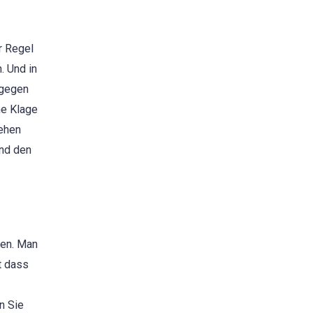
r Regel
. Und in
agegen
ne Klage
sehen
und den
den. Man
t dass
n Sie