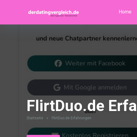
Home
FlirtDuo.de Erf
Startseite
»
FlirtDuo.de Erfahrungen