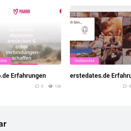
chte
Testberichte
o.de Erfahrungen
erstedates.de Erfah
0
126
0
ar