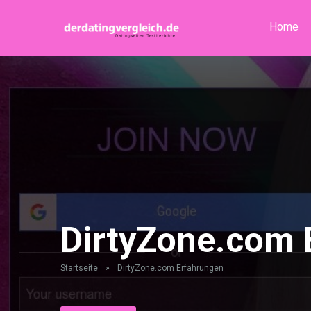
Home
DirtyZone.com 
Startseite
»
DirtyZone.com Erfahrungen