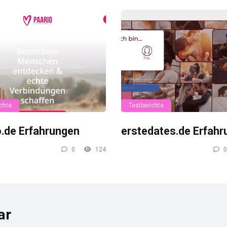
chte
Testberichte
o.de Erfahrungen
erstedates.de Erfah
0
124
0
ar