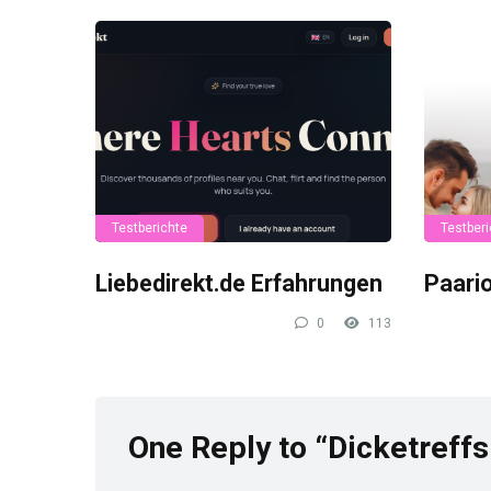
Testberichte
Testberi
Liebedirekt.de Erfahrungen
Paari
0
113
One Reply to “Dicketreffs