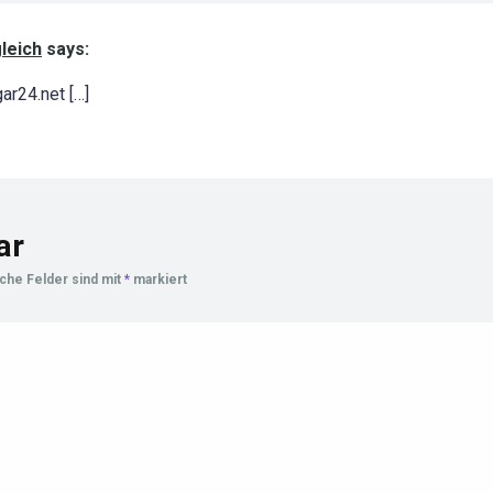
leich
says:
ar24.net […]
ar
iche Felder sind mit
*
markiert