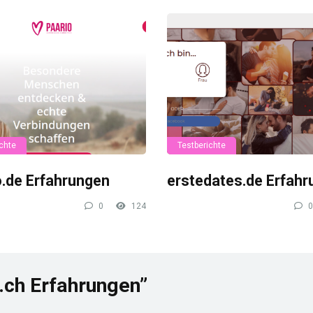
chte
Testberichte
o.de Erfahrungen
erstedates.de Erfah
0
124
0
.ch Erfahrungen”