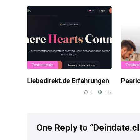
Testberichte
Testberi
Liebedirekt.de Erfahrungen
Paari
0
112
One Reply to “Deindate.c