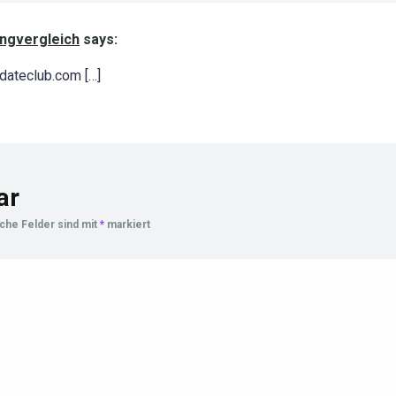
ingvergleich
says:
dateclub.com […]
ar
iche Felder sind mit
*
markiert