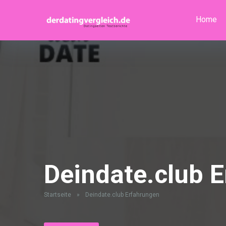
Home
Deindate.club 
Startseite
»
Deindate.club Erfahrungen