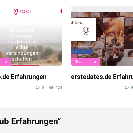
chte
Testberichte
o.de Erfahrungen
erstedates.de Erfah
0
124
0
lub Erfahrungen”