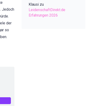
te
Klausi
zu
n. Jedoch
LeidenschaftDirekt.de
Erfahrungen 2026
würde.
ele der
gar so
aben.