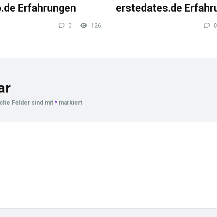
o.de Erfahrungen
erstedates.de Erfah
0
126
0
ar
iche Felder sind mit
*
markiert