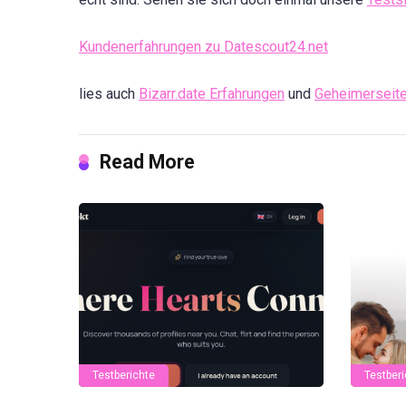
Kundenerfahrungen zu Datescout24.net
lies auch
Bizarr.date Erfahrungen
und
Geheimerseite
Read More
Testberichte
Testberi