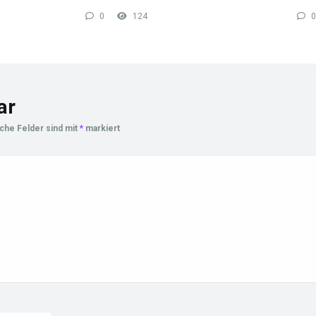
0
124
0
ar
iche Felder sind mit
*
markiert