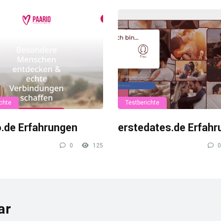
chte
Testberichte
o.de Erfahrungen
erstedates.de Erfah
0
125
0
ar