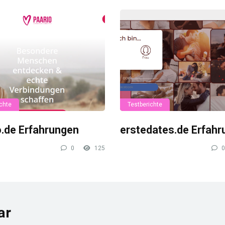
chte
Testberichte
o.de Erfahrungen
erstedates.de Erfah
0
125
0
ar